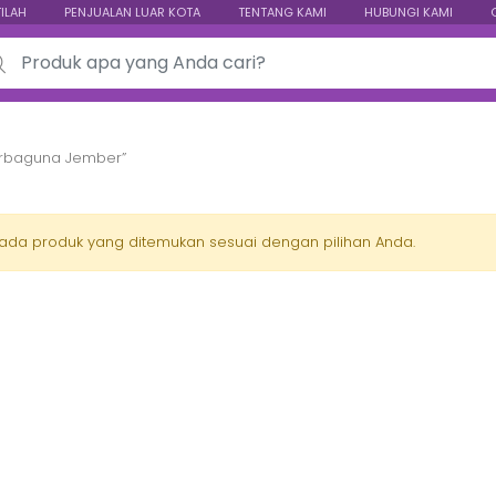
TILAH
PENJUALAN LUAR KOTA
TENTANG KAMI
HUBUNGI KAMI
ch for:
Serbaguna Jember”
 ada produk yang ditemukan sesuai dengan pilihan Anda.