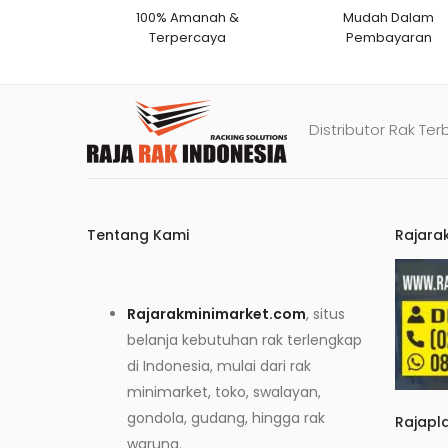
100% Amanah &
Mudah Dalam
Terpercaya
Pembayaran
Distributor Rak Ter
Tentang Kami
Rajara
Rajarakminimarket.com
, situs
belanja kebutuhan rak terlengkap
di Indonesia, mulai dari rak
minimarket, toko, swalayan,
gondola, gudang, hingga rak
Rajapl
warung.