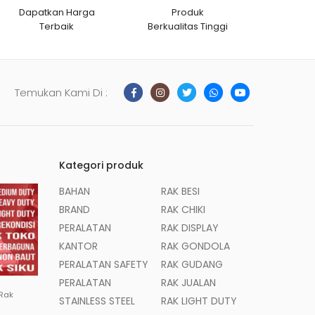
Dapatkan Harga
Produk
Terbaik
Berkualitas Tinggi
Temukan Kami Di :
Kategori produk
BAHAN
RAK BESI
BRAND
RAK CHIKI
PERALATAN
RAK DISPLAY
KANTOR
RAK GONDOLA
PERALATAN SAFETY
RAK GUDANG
PERALATAN
RAK JUALAN
 Rak
STAINLESS STEEL
RAK LIGHT DUTY