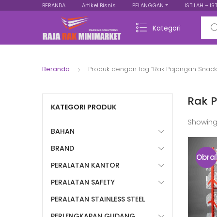
BERANDA
Artikel Bisnis
PELANGGAN
ISTILAH – IS
Sear
Kategori
Beranda
Produk dengan tag “Rak Pajangan Snack
Rak 
KATEGORI PRODUK
Showing
BAHAN
BRAND
Obral
PERALATAN KANTOR
!
PERALATAN SAFETY
PERALATAN STAINLESS STEEL
PERLENGKAPAN GUDANG