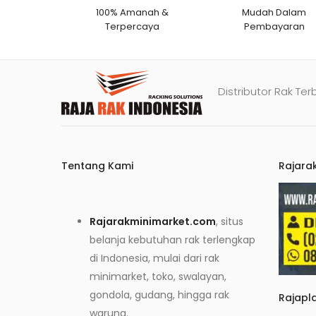
100% Amanah &
Mudah Dalam
Terpercaya
Pembayaran
Distributor Rak Ter
Tentang Kami
Rajara
Rajarakminimarket.com
, situs
belanja kebutuhan rak terlengkap
di Indonesia, mulai dari rak
minimarket, toko, swalayan,
gondola, gudang, hingga rak
Rajapl
warung.