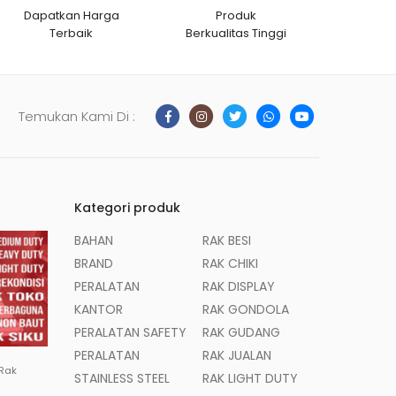
Dapatkan Harga
Produk
Terbaik
Berkualitas Tinggi
Temukan Kami Di :
Kategori produk
BAHAN
RAK BESI
BRAND
RAK CHIKI
PERALATAN
RAK DISPLAY
KANTOR
RAK GONDOLA
PERALATAN SAFETY
RAK GUDANG
PERALATAN
RAK JUALAN
 Rak
STAINLESS STEEL
RAK LIGHT DUTY