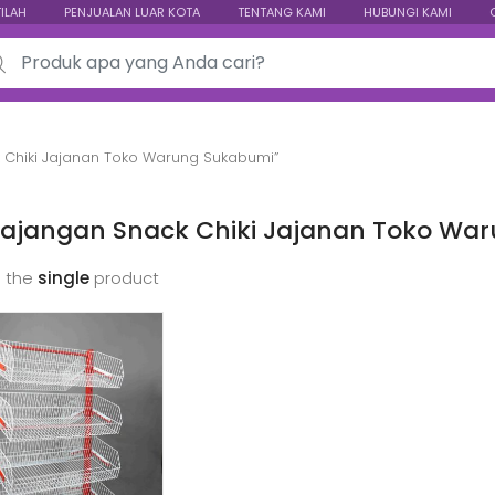
TILAH
PENJUALAN LUAR KOTA
TENTANG KAMI
HUBUNGI KAMI
ch for:
 Chiki Jajanan Toko Warung Sukabumi”
Pajangan Snack Chiki Jajanan Toko Wa
 the
single
product