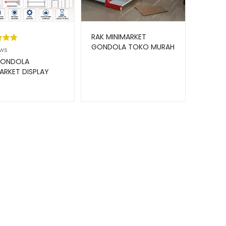
RAK MINIMARKET
GONDOLA TOKO MURAH
kat
ews
TIPE ZA-15 (PRODUK
ri 5
GONDOLA
LOKAL)
sarka
ARKET DISPLAY
 SWALAYAN TIPE
aian
0
gan