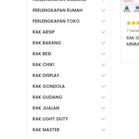
PERLENGKAPAN RUMAH
PERLENGKAPAN TOKO
Pering
7
7
revi
RAK ARSIP
5.00
da
RAK 
RAK BARANG
berda
MINIM
TOKO
n
penil
RAK BESI
RR-15
pelang
RAK CHIKI
RAK DISPLAY
RAK GONDOLA
RAK GUDANG
RAK JUALAN
RAK LIGHT DUTY
RAK MASTER