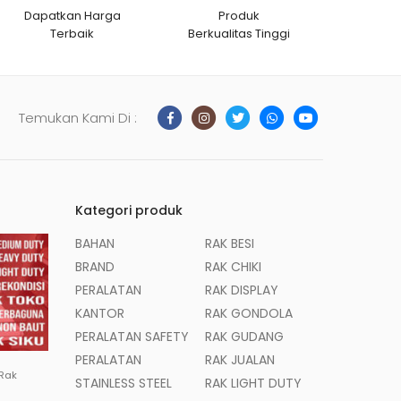
Dapatkan Harga
Produk
Terbaik
Berkualitas Tinggi
Temukan Kami Di :
Kategori produk
BAHAN
RAK BESI
BRAND
RAK CHIKI
PERALATAN
RAK DISPLAY
KANTOR
RAK GONDOLA
PERALATAN SAFETY
RAK GUDANG
PERALATAN
RAK JUALAN
 Rak
STAINLESS STEEL
RAK LIGHT DUTY