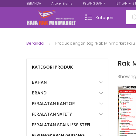
BERANDA
Artikel Bisnis
PELANGGAN
ISTILAH – IS
Sear
Kategori
Beranda
Produk dengan tag “Rak Minimarket Palu 
Rak M
KATEGORI PRODUK
Showing
BAHAN
BRAND
PERALATAN KANTOR
PERALATAN SAFETY
PERALATAN STAINLESS STEEL
PERLENGKAPAN GUDANG