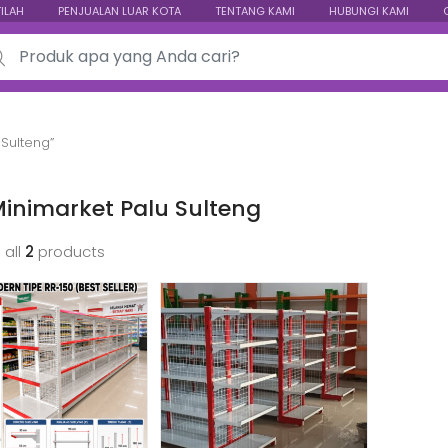
TILAH
PENJUALAN LUAR KOTA
TENTANG KAMI
HUBUNGI KAMI
ch for:
Sulteng”
inimarket Palu Sulteng
 all
2
products