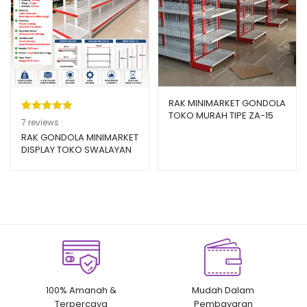
RAK MINIMARKET GONDOLA
TOKO MURAH TIPE ZA-15
Peringkat
7
7
reviews
(PRODUK LOKAL)
5.00
dari 5
RAK GONDOLA MINIMARKET
DISPLAY TOKO SWALAYAN
berdasarka
TIPE RR-150
n
penilaian
pelanggan
100% Amanah &
Mudah Dalam
Terpercaya
Pembayaran