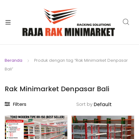
xpand
ild
xpand
enu
ild
xpand
enu
ild
xpand
enu
ild
Beranda
Produk dengan tag “Rak Minimarket Denpasar
xpand
enu
Bali”
ild
xpand
enu
ild
Rak Minimarket Denpasar Bali
xpand
enu
ild
Filters
Sort by
enu