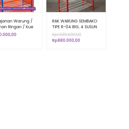
ajanan Warung /
RAK WARUNG SEMBAKO
an Ringan / Kue
TIPE R-04 BIG, 4 SUSUN
 Tipe L-80
KERANJANG
Harga
0.000,00
Rp
1.030.500,00
Harga
aslinya
Rp
880.000,00
saat
adalah:
ini
Rp1.030.500,00.
adalah:
Rp880.000,00.