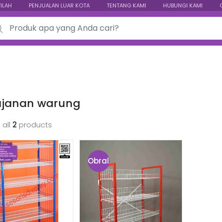
TILAH
PENJUALAN LUAR KOTA
TENTANG KAMI
HUBUNGI KAMI
ch for:
jajanan warung
 all
2
products
Obral
!