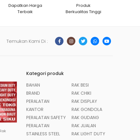
Dapatkan Harga
Produk
Terbaik
Berkualitas Tinggi
Temukan Kami Di :
Kategori produk
BAHAN
RAK BESI
BRAND
RAK CHIKI
PERALATAN
RAK DISPLAY
KANTOR
RAK GONDOLA
PERALATAN SAFETY
RAK GUDANG
PERALATAN
RAK JUALAN
 Rak
STAINLESS STEEL
RAK LIGHT DUTY