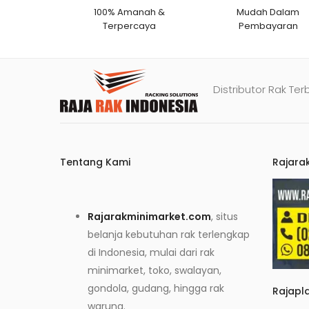
100% Amanah &
Mudah Dalam
Terpercaya
Pembayaran
Distributor Rak Ter
Tentang Kami
Rajara
Rajarakminimarket.com
, situs
belanja kebutuhan rak terlengkap
di Indonesia, mulai dari rak
minimarket, toko, swalayan,
gondola, gudang, hingga rak
Rajapl
warung.