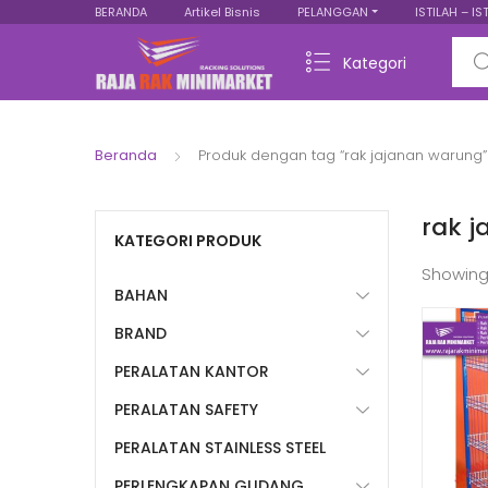
BERANDA
Artikel Bisnis
PELANGGAN
ISTILAH – IS
Sear
Kategori
Beranda
Produk dengan tag “rak jajanan warung”
rak 
KATEGORI PRODUK
Showing
BAHAN
BRAND
PERALATAN KANTOR
PERALATAN SAFETY
PERALATAN STAINLESS STEEL
PERLENGKAPAN GUDANG