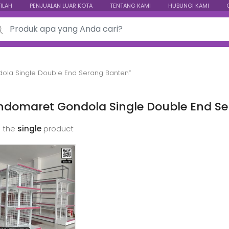
TILAH
PENJUALAN LUAR KOTA
TENTANG KAMI
HUBUNGI KAMI
ch for:
ola Single Double End Serang Banten”
Indomaret Gondola Single Double End S
 the
single
product