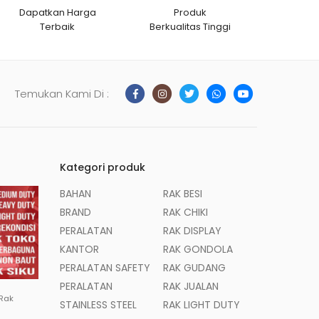
Dapatkan Harga
Produk
Terbaik
Berkualitas Tinggi
Temukan Kami Di :
Kategori produk
BAHAN
RAK BESI
BRAND
RAK CHIKI
PERALATAN
RAK DISPLAY
KANTOR
RAK GONDOLA
PERALATAN SAFETY
RAK GUDANG
PERALATAN
RAK JUALAN
 Rak
STAINLESS STEEL
RAK LIGHT DUTY