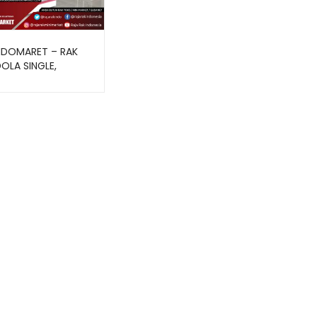
NDOMARET – RAK
LA SINGLE,
E DAN END RR-150