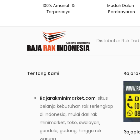
100% Amanah &
Mudah Dalam
Terpercaya
Pembayaran
Distributor Rak Ter
Tentang Kami
Rajara
Rajarakminimarket.com
, situs
belanja kebutuhan rak terlengkap
di Indonesia, mulai dari rak
minimarket, toko, swalayan,
gondola, gudang, hingga rak
Rajapl
warung.