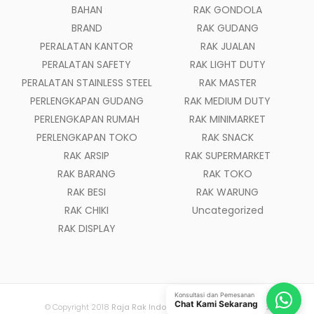
BAHAN
RAK GONDOLA
BRAND
RAK GUDANG
PERALATAN KANTOR
RAK JUALAN
PERALATAN SAFETY
RAK LIGHT DUTY
PERALATAN STAINLESS STEEL
RAK MASTER
PERLENGKAPAN GUDANG
RAK MEDIUM DUTY
PERLENGKAPAN RUMAH
RAK MINIMARKET
PERLENGKAPAN TOKO
RAK SNACK
RAK ARSIP
RAK SUPERMARKET
RAK BARANG
RAK TOKO
RAK BESI
RAK WARUNG
RAK CHIKI
Uncategorized
RAK DISPLAY
Konsultasi dan Pemesanan
Chat Kami Sekarang
© Copyright 2018
Raja Rak Indonesia
- All Rights Reserved