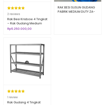
RAK BESI SUSUN GUDANG
PABRIK MEDIUM DUTY ZA-
Peringkat
2
2
reviews
500, UKURAN 150x100x200
5.00
dari 5
Rak Besi Krisbow 4 Tingkat
CM, PROJEC PLN
– Rak Gudang Medium
berdasarka
Duty Hitam
Rp
5.250.000,00
n
penilaian
pelanggan
Peringkat
1
1
review
5.00
dari 5
Rak Gudang 4 Tingkat