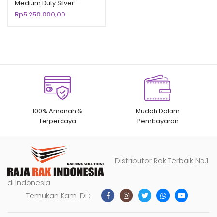
Medium Duty Silver –
berdasarka
Krisbow
Rp
5.250.000,00
n
penilaian
pelanggan
100% Amanah &
Mudah Dalam
Terpercaya
Pembayaran
Distributor Rak Terbaik No.1
di Indonesia
Temukan Kami Di :