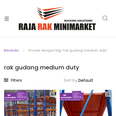
xpand
ild
xpand
enu
ild
xpand
enu
ild
xpand
enu
ild
Beranda
Produk dengan tag “rak gudang medium duty”
xpand
enu
ild
xpand
enu
rak gudang medium duty
ild
xpand
enu
Filters
Sort by
ild
enu