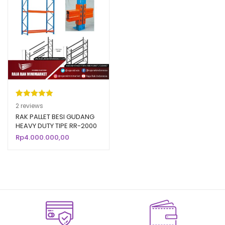
Peringkat
2
2
reviews
5.00
dari 5
RAK PALLET BESI GUDANG
HEAVY DUTY TIPE RR-2000
berdasarka
RAJA RAK
Rp
4.000.000,00
n
penilaian
pelanggan