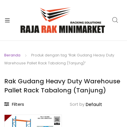
xpand
ild
xpand
enu
ild
xpand
enu
ild
xpand
enu
ild
Beranda
Produk dengan tag “Rak Gudang Heavy Duty
xpand
enu
Warehouse Pallet Rack Tabalong (Tanjung)”
ild
xpand
enu
ild
Rak Gudang Heavy Duty Warehouse
xpand
enu
Pallet Rack Tabalong (Tanjung)
ild
enu
Filters
Sort by