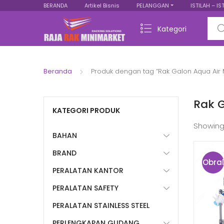
BERANDA
Artikel Bisnis
PELANGGAN
ISTILAH – IS
Sear
Kategori
Beranda
Produk dengan tag “Rak Galon Aqua Air
Rak 
KATEGORI PRODUK
Showing
BAHAN
BRAND
Obral
PERALATAN KANTOR
!
PERALATAN SAFETY
PERALATAN STAINLESS STEEL
PERLENGKAPAN GUDANG