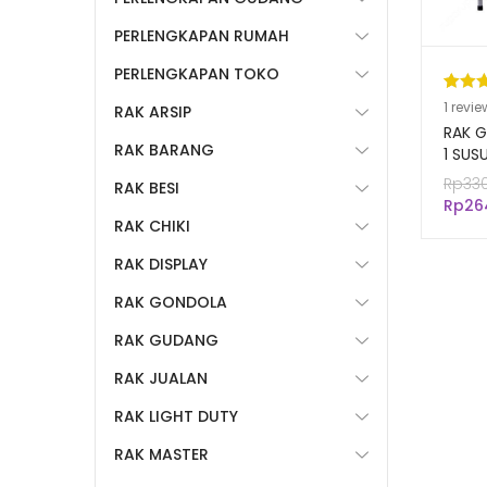
PERLENGKAPAN RUMAH
PERLENGKAPAN TOKO
Pering
1
1
revie
RAK ARSIP
5.00
da
RAK G
RAK BARANG
berda
1 SUS
Rak G
n
penil
Rp
33
RAK BESI
Minum
pelang
Rp
26
RAK CHIKI
RAK DISPLAY
RAK GONDOLA
RAK GUDANG
RAK JUALAN
RAK LIGHT DUTY
RAK MASTER