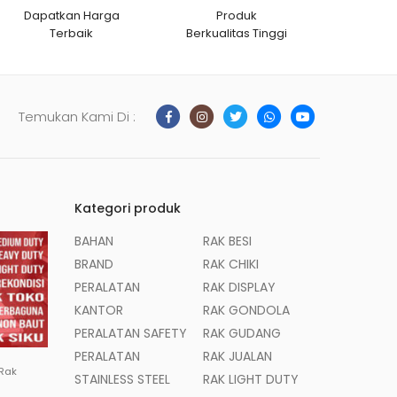
Dapatkan Harga
Produk
Terbaik
Berkualitas Tinggi
Temukan Kami Di :
Kategori produk
BAHAN
RAK BESI
BRAND
RAK CHIKI
PERALATAN
RAK DISPLAY
KANTOR
RAK GONDOLA
PERALATAN SAFETY
RAK GUDANG
PERALATAN
RAK JUALAN
 Rak
STAINLESS STEEL
RAK LIGHT DUTY