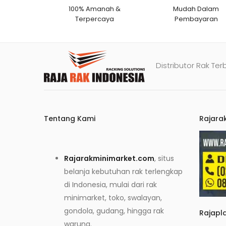
100% Amanah &
Mudah Dalam
Terpercaya
Pembayaran
Distributor Rak Ter
Tentang Kami
Rajara
Rajarakminimarket.com
, situs
belanja kebutuhan rak terlengkap
di Indonesia, mulai dari rak
minimarket, toko, swalayan,
gondola, gudang, hingga rak
Rajapl
warung.