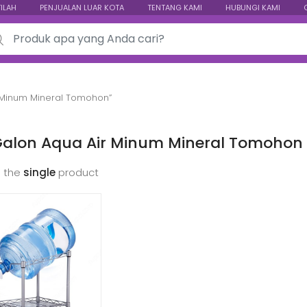
TILAH
PENJUALAN LUAR KOTA
TENTANG KAMI
HUBUNGI KAMI
ch for:
 Minum Mineral Tomohon”
Galon Aqua Air Minum Mineral Tomohon
 the
single
product