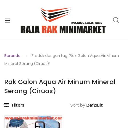
xpand
ild
xpand
enu
ild
xpand
enu
ild
xpand
enu
ild
Beranda
Produk dengan tag “Rak Galon Aqua Air Minum
xpand
enu
Mineral Serang (Ciruas)”
ild
xpand
enu
ild
Rak Galon Aqua Air Minum Mineral
xpand
enu
Serang (Ciruas)
ild
enu
Filters
Sort by