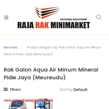
xpand
ild
xpand
enu
ild
xpand
enu
ild
xpand
enu
ild
Beranda
Produk dengan tag “Rak Galon Aqua Air Minum
xpand
enu
Mineral Pidie Jaya (Meureudu)”
ild
xpand
enu
ild
Rak Galon Aqua Air Minum Mineral
xpand
enu
Pidie Jaya (Meureudu)
ild
enu
Filters
Sort by