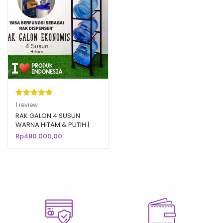
Peringkat
1
1
review
5.00
dari 5
RAK GALON 4 SUSUN
WARNA HITAM & PUTIH |
berdasarka
Rak Galon Aqua Air Minum
Rp
480.000,00
n
penilaian
Mineral
pelanggan