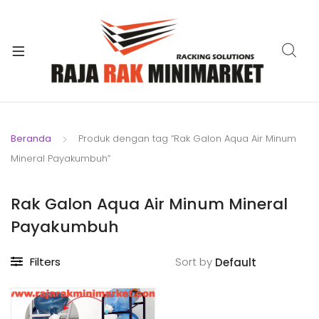
xpand
ild
xpand
enu
ild
xpand
enu
ild
xpand
enu
ild
Beranda
Produk dengan tag “Rak Galon Aqua Air Minum
xpand
enu
Mineral Payakumbuh”
ild
xpand
enu
ild
Rak Galon Aqua Air Minum Mineral
xpand
enu
Payakumbuh
ild
enu
Filters
Sort by