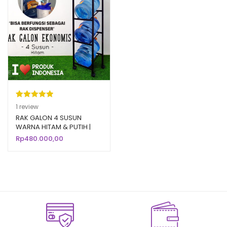
Peringkat
1
1
review
5.00
dari 5
RAK GALON 4 SUSUN
WARNA HITAM & PUTIH |
berdasarka
Rak Galon Aqua Air Minum
Rp
480.000,00
n
penilaian
Mineral
pelanggan