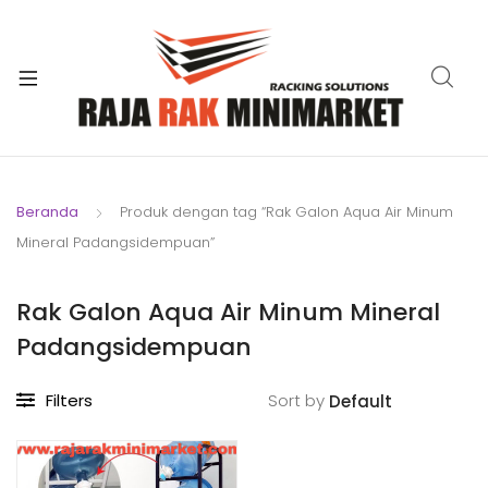
xpand
ild
xpand
enu
ild
xpand
enu
ild
xpand
enu
ild
Beranda
Produk dengan tag “Rak Galon Aqua Air Minum
xpand
enu
Mineral Padangsidempuan”
ild
xpand
enu
ild
Rak Galon Aqua Air Minum Mineral
xpand
enu
Padangsidempuan
ild
enu
Filters
Sort by