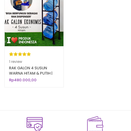
Peringkat
1
1
review
5.00
dari 5
RAK GALON 4 SUSUN
WARNA HITAM & PUTIH |
berdasarka
Rak Galon Aqua Air Minum
Rp
480.000,00
n
penilaian
Mineral
pelanggan