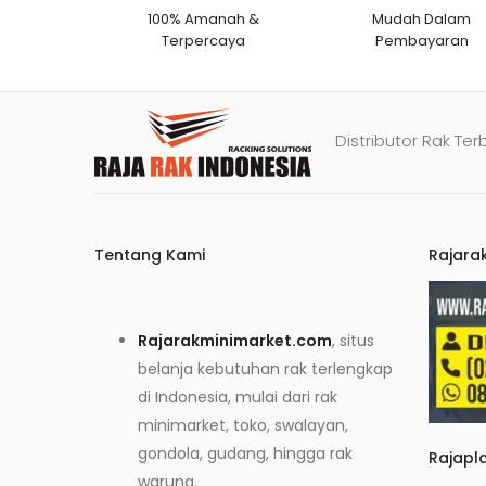
100% Amanah &
Mudah Dalam
Terpercaya
Pembayaran
Distributor Rak Ter
Tentang Kami
Rajara
Rajarakminimarket.com
, situs
belanja kebutuhan rak terlengkap
di Indonesia, mulai dari rak
minimarket, toko, swalayan,
gondola, gudang, hingga rak
Rajapl
warung.