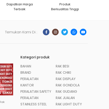
Dapatkan Harga
Produk
Terbaik
Berkualitas Tinggi
Temukan Kami Di :
Kategori produk
BAHAN
RAK BESI
BRAND
RAK CHIKI
PERALATAN
RAK DISPLAY
KANTOR
RAK GONDOLA
PERALATAN SAFETY
RAK GUDANG
PERALATAN
RAK JUALAN
 Rak
STAINLESS STEEL
RAK LIGHT DUTY