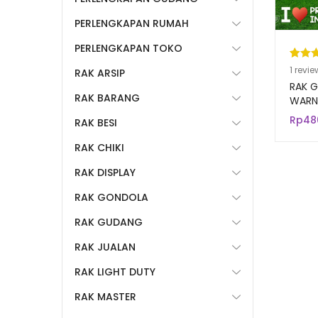
PERLENGKAPAN RUMAH
PERLENGKAPAN TOKO
Pering
1
1
revie
RAK ARSIP
5.00
da
RAK 
RAK BARANG
berda
WARNA
Rak G
n
penil
Rp
48
RAK BESI
Minum
pelang
RAK CHIKI
RAK DISPLAY
RAK GONDOLA
RAK GUDANG
RAK JUALAN
RAK LIGHT DUTY
RAK MASTER