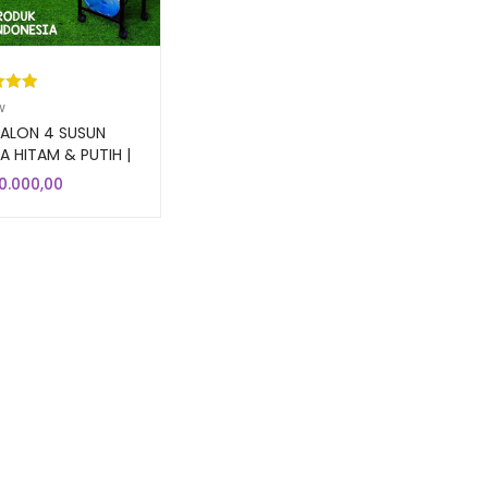
kat
w
ri 5
GALON 4 SUSUN
sarka
 HITAM & PUTIH |
alon Aqua Air
aian
0.000,00
 Mineral
gan