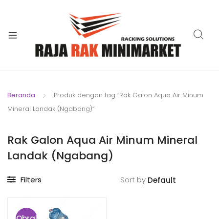
xpand
ild
xpand
enu
ild
xpand
enu
ild
xpand
enu
ild
Beranda
Produk dengan tag “Rak Galon Aqua Air Minum
xpand
enu
Mineral Landak (Ngabang)”
ild
xpand
enu
ild
Rak Galon Aqua Air Minum Mineral
xpand
enu
Landak (Ngabang)
ild
enu
Filters
Sort by
Obral