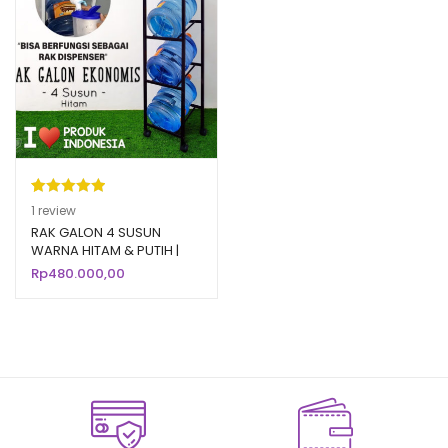
Peringkat
1
1
review
5.00
dari 5
RAK GALON 4 SUSUN
WARNA HITAM & PUTIH |
berdasarka
Rak Galon Aqua Air Minum
Rp
480.000,00
n
penilaian
Mineral
pelanggan