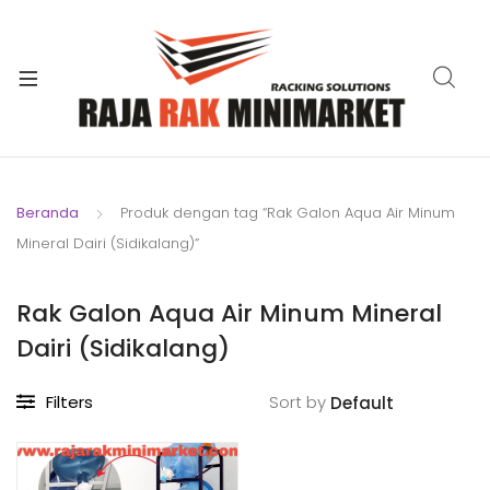
xpand
ild
xpand
enu
ild
xpand
enu
ild
xpand
enu
ild
Beranda
Produk dengan tag “Rak Galon Aqua Air Minum
xpand
enu
Mineral Dairi (Sidikalang)”
ild
xpand
enu
ild
Rak Galon Aqua Air Minum Mineral
xpand
enu
Dairi (Sidikalang)
ild
enu
Filters
Sort by