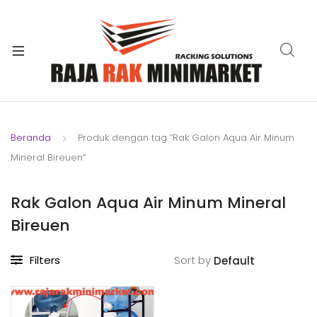
xpand
ild
xpand
enu
ild
xpand
enu
ild
xpand
enu
ild
Beranda
Produk dengan tag “Rak Galon Aqua Air Minum
xpand
enu
Mineral Bireuen”
ild
xpand
enu
ild
Rak Galon Aqua Air Minum Mineral
xpand
enu
Bireuen
ild
enu
Filters
Sort by