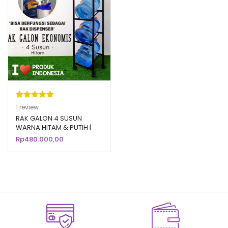
Peringkat
1
1
review
5.00
dari 5
RAK GALON 4 SUSUN
WARNA HITAM & PUTIH |
berdasarka
Rak Galon Aqua Air Minum
Rp
480.000,00
n
penilaian
Mineral
pelanggan