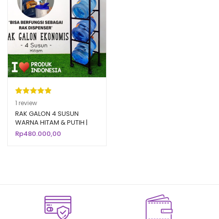
Peringkat
1
1
review
5.00
dari 5
RAK GALON 4 SUSUN
WARNA HITAM & PUTIH |
berdasarka
Rak Galon Aqua Air Minum
Rp
480.000,00
n
penilaian
Mineral
pelanggan