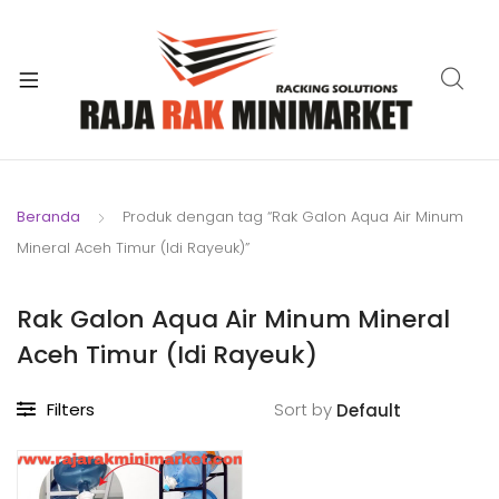
xpand
ild
xpand
enu
ild
xpand
enu
ild
xpand
enu
ild
Beranda
Produk dengan tag “Rak Galon Aqua Air Minum
xpand
enu
Mineral Aceh Timur (Idi Rayeuk)”
ild
xpand
enu
ild
Rak Galon Aqua Air Minum Mineral
xpand
enu
Aceh Timur (Idi Rayeuk)
ild
enu
Filters
Sort by