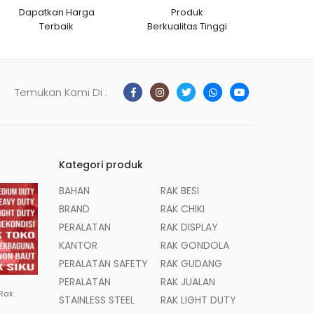
Dapatkan Harga
Produk
Terbaik
Berkualitas Tinggi
Temukan Kami Di :
Kategori produk
BAHAN
RAK BESI
BRAND
RAK CHIKI
PERALATAN
RAK DISPLAY
KANTOR
RAK GONDOLA
PERALATAN SAFETY
RAK GUDANG
PERALATAN
RAK JUALAN
 Rak
STAINLESS STEEL
RAK LIGHT DUTY