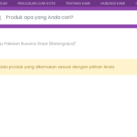
TILAH
PENJUALAN LUAR KOTA
TENTANG KAMI
HUBUNGI KAMI
ch for:
u Pakaian Busana Sinjai (Balangnipa)”
 ada produk yang ditemukan sesuai dengan pilihan Anda.