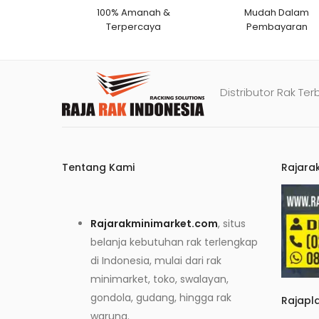
100% Amanah &
Mudah Dalam
Terpercaya
Pembayaran
Distributor Rak Ter
Tentang Kami
Rajara
Rajarakminimarket.com
, situs
belanja kebutuhan rak terlengkap
di Indonesia, mulai dari rak
minimarket, toko, swalayan,
gondola, gudang, hingga rak
Rajapl
warung.