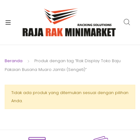
xpand
ild
xpand
enu
ild
xpand
enu
ild
xpand
enu
ild
Beranda
Produk dengan tag “Rak Display Toko Baju
xpand
enu
Pakaian Busana Muaro Jambi (Sengeti)”
ild
xpand
enu
ild
xpand
Tidak ada produk yang ditemukan sesuai dengan pilihan
enu
ild
Anda.
enu