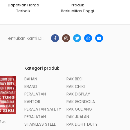
Dapatkan Harga
Produk
Terbaik
Berkualitas Tinggi
Temukan Kami Di :
Kategori produk
BAHAN
RAK BESI
BRAND
RAK CHIKI
PERALATAN
RAK DISPLAY
KANTOR
RAK GONDOLA
PERALATAN SAFETY
RAK GUDANG
PERALATAN
RAK JUALAN
 Rak
STAINLESS STEEL
RAK LIGHT DUTY