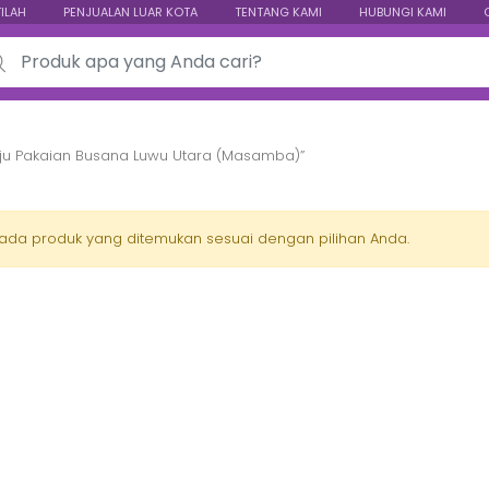
TILAH
PENJUALAN LUAR KOTA
TENTANG KAMI
HUBUNGI KAMI
ch for:
aju Pakaian Busana Luwu Utara (Masamba)”
 ada produk yang ditemukan sesuai dengan pilihan Anda.