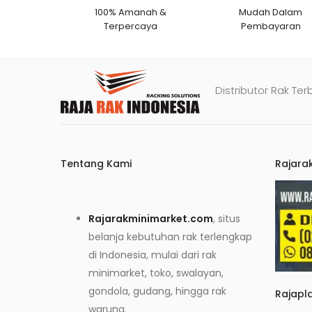
100% Amanah &
Mudah Dalam
Terpercaya
Pembayaran
Distributor Rak Ter
Tentang Kami
Rajara
Rajarakminimarket.com
, situs
belanja kebutuhan rak terlengkap
di Indonesia, mulai dari rak
minimarket, toko, swalayan,
gondola, gudang, hingga rak
Rajapl
warung.