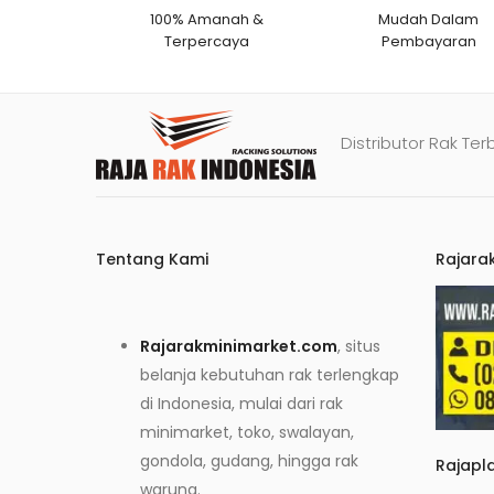
100% Amanah &
Mudah Dalam
Terpercaya
Pembayaran
Distributor Rak Ter
Tentang Kami
Rajara
Rajarakminimarket.com
, situs
belanja kebutuhan rak terlengkap
di Indonesia, mulai dari rak
minimarket, toko, swalayan,
gondola, gudang, hingga rak
Rajapl
warung.