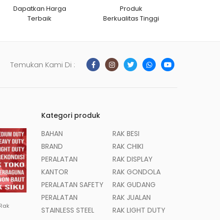
Dapatkan Harga
Produk
Terbaik
Berkualitas Tinggi
Temukan Kami Di :
Kategori produk
BAHAN
RAK BESI
BRAND
RAK CHIKI
PERALATAN
RAK DISPLAY
KANTOR
RAK GONDOLA
PERALATAN SAFETY
RAK GUDANG
PERALATAN
RAK JUALAN
 Rak
STAINLESS STEEL
RAK LIGHT DUTY