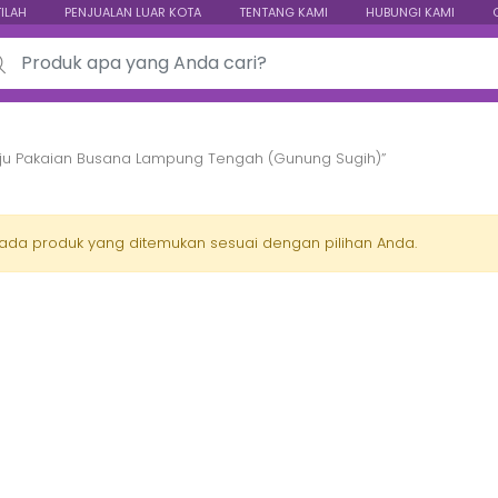
TILAH
PENJUALAN LUAR KOTA
TENTANG KAMI
HUBUNGI KAMI
ch for:
aju Pakaian Busana Lampung Tengah (Gunung Sugih)”
 ada produk yang ditemukan sesuai dengan pilihan Anda.