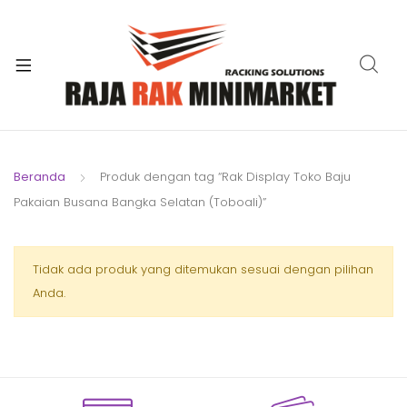
xpand
ild
xpand
enu
ild
xpand
enu
ild
xpand
enu
ild
Beranda
Produk dengan tag “Rak Display Toko Baju
xpand
enu
Pakaian Busana Bangka Selatan (Toboali)”
ild
xpand
enu
ild
xpand
Tidak ada produk yang ditemukan sesuai dengan pilihan
enu
ild
Anda.
enu