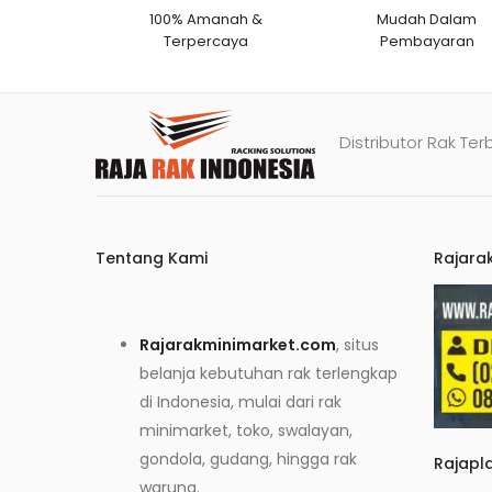
100% Amanah &
Mudah Dalam
Terpercaya
Pembayaran
Distributor Rak Ter
Tentang Kami
Rajara
Rajarakminimarket.com
, situs
belanja kebutuhan rak terlengkap
di Indonesia, mulai dari rak
minimarket, toko, swalayan,
gondola, gudang, hingga rak
Rajapl
warung.