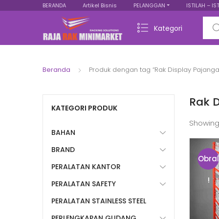
BERANDA
Artikel Bisnis
PELANGGAN
ISTILAH – IS
Sear
Kategori
Beranda
Produk dengan tag “Rak Display Pajanga
Rak D
KATEGORI PRODUK
Showing
BAHAN
BRAND
Obral
PERALATAN KANTOR
!
PERALATAN SAFETY
PERALATAN STAINLESS STEEL
PERLENGKAPAN GUDANG