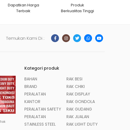
Dapatkan Harga
Produk
Terbaik
Berkualitas Tinggi
Temukan Kami Di :
Kategori produk
BAHAN
RAK BESI
BRAND
RAK CHIKI
PERALATAN
RAK DISPLAY
KANTOR
RAK GONDOLA
PERALATAN SAFETY
RAK GUDANG
PERALATAN
RAK JUALAN
 Rak
STAINLESS STEEL
RAK LIGHT DUTY