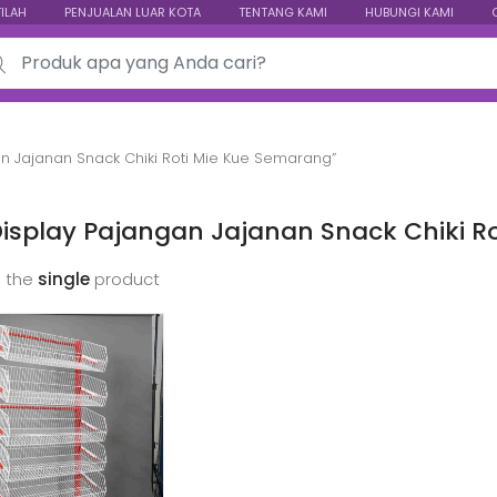
TILAH
PENJUALAN LUAR KOTA
TENTANG KAMI
HUBUNGI KAMI
ch for:
n Jajanan Snack Chiki Roti Mie Kue Semarang”
isplay Pajangan Jajanan Snack Chiki R
 the
single
product