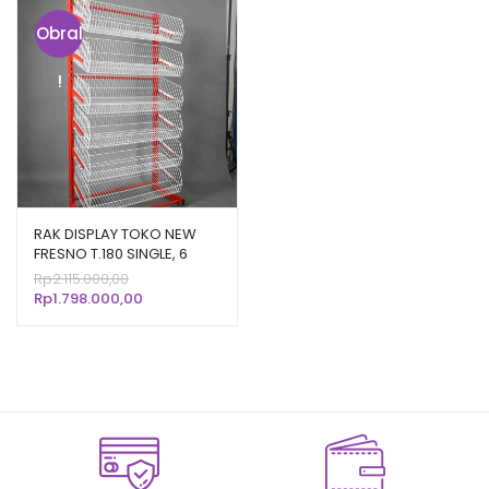
Obral
!
RAK DISPLAY TOKO NEW
FRESNO T.180 SINGLE, 6
SUSUN KERANJANG
Harga
Rp
2.115.000,00
aslinya
Harga
Rp
1.798.000,00
adalah:
saat
Rp2.115.000,00.
ini
adalah:
Rp1.798.000,00.