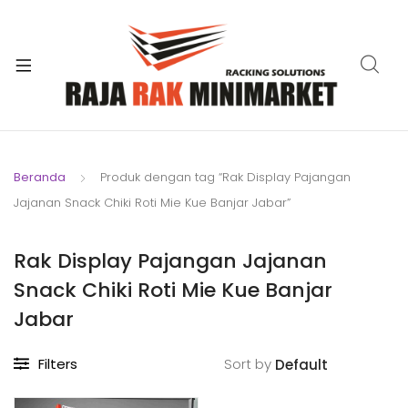
xpand
ild
xpand
enu
ild
xpand
enu
ild
xpand
enu
ild
Beranda
Produk dengan tag “Rak Display Pajangan
xpand
enu
Jajanan Snack Chiki Roti Mie Kue Banjar Jabar”
ild
xpand
enu
ild
Rak Display Pajangan Jajanan
xpand
enu
Snack Chiki Roti Mie Kue Banjar
ild
enu
Jabar
Filters
Sort by