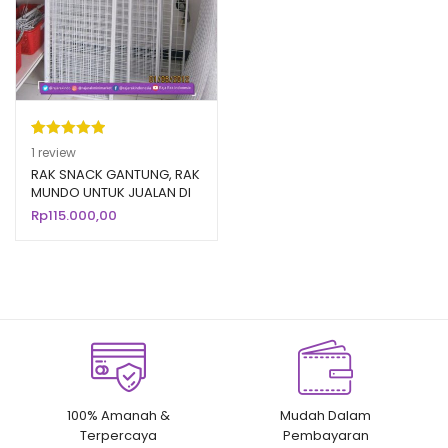
Peringkat
1
1
review
5.00
dari 5
RAK SNACK GANTUNG, RAK
MUNDO UNTUK JUALAN DI
berdasarka
TOKO
Rp
115.000,00
n
penilaian
pelanggan
100% Amanah &
Mudah Dalam
Terpercaya
Pembayaran