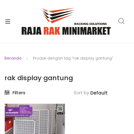
xpand
ild
xpand
enu
ild
xpand
enu
ild
xpand
enu
ild
Beranda
Produk dengan tag “rak display gantung”
xpand
enu
ild
xpand
enu
rak display gantung
ild
xpand
enu
Filters
Sort by
ild
enu