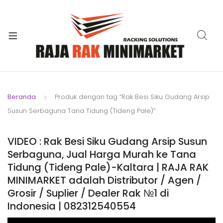
xpand
ild
xpand
enu
ild
xpand
enu
ild
xpand
enu
ild
Beranda
Produk dengan tag “Rak Besi Siku Gudang Arsip
xpand
enu
Susun Serbaguna Tana Tidung (Tideng Pale)”
ild
xpand
enu
ild
VIDEO : Rak Besi Siku Gudang Arsip Susun
xpand
enu
Serbaguna, Jual Harga Murah ke Tana
ild
Tidung (Tideng Pale)-Kaltara | RAJA RAK
enu
MINIMARKET adalah Distributor / Agen /
Grosir / Suplier / Dealer Rak №1 di
Indonesia | 082312540554