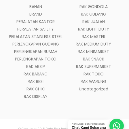
BAHAN
RAK GONDOLA
BRAND
RAK GUDANG
PERALATAN KANTOR
RAK JUALAN
PERALATAN SAFETY
RAK LIGHT DUTY
PERALATAN STAINLESS STEEL
RAK MASTER
PERLENGKAPAN GUDANG
RAK MEDIUM DUTY
PERLENGKAPAN RUMAH
RAK MINIMARKET
PERLENGKAPAN TOKO
RAK SNACK
RAK ARSIP
RAK SUPERMARKET
RAK BARANG
RAK TOKO
RAK BESI
RAK WARUNG
RAK CHIKI
Uncategorized
RAK DISPLAY
Konsultasi dan Pemesanan
Chat Kami Sekarang
© Copyright 2018
Raja Rak Indonesia
- All Rights Reserved