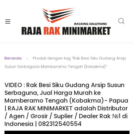
xpand
ild
xpand
enu
ild
xpand
enu
ild
xpand
enu
ild
Beranda
Produk dengan tag “Rak Besi Siku Gudang Arsip
xpand
enu
Susun Serbaguna Mamberamo Tengah (Kobakma)”
ild
xpand
enu
ild
VIDEO : Rak Besi Siku Gudang Arsip Susun
xpand
enu
Serbaguna, Jual Harga Murah ke
ild
Mamberamo Tengah (Kobakma)- Papua
enu
| RAJA RAK MINIMARKET adalah Distributor
/ Agen / Grosir / Suplier / Dealer Rak №1 di
Indonesia | 082312540554