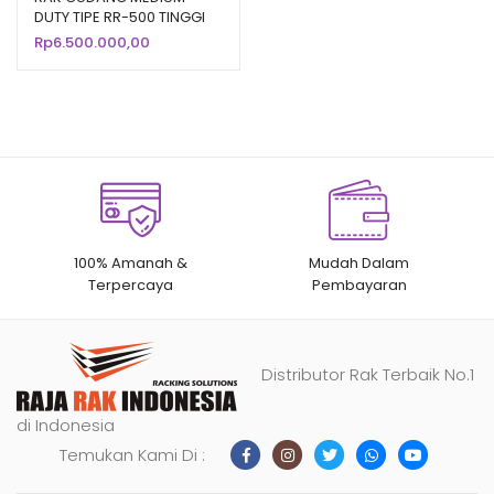
DUTY TIPE RR-500 TINGGI
berdasarka
250 CM LOAD 500 KG
Rp
6.500.000,00
n
penilaian
pelanggan
100% Amanah &
Mudah Dalam
Terpercaya
Pembayaran
Distributor Rak Terbaik No.1
di Indonesia
Temukan Kami Di :