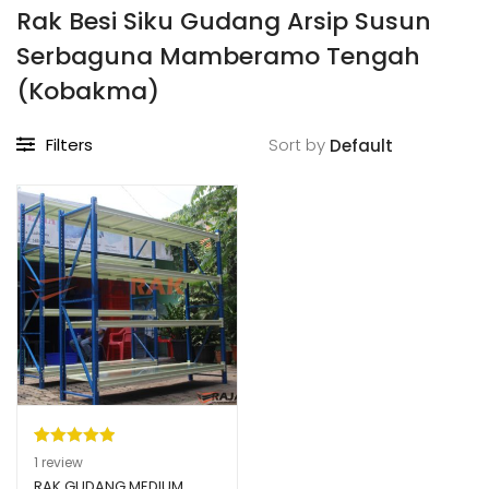
Rak Besi Siku Gudang Arsip Susun
Serbaguna Mamberamo Tengah
(Kobakma)
Filters
Sort by
Peringkat
1
1
review
5.00
dari 5
RAK GUDANG MEDIUM