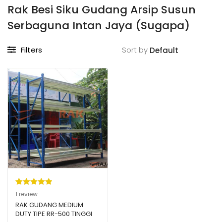
Rak Besi Siku Gudang Arsip Susun
Serbaguna Intan Jaya (Sugapa)
Filters
Sort by
Peringkat
1
1
review
5.00
dari 5
RAK GUDANG MEDIUM
DUTY TIPE RR-500 TINGGI
berdasarka