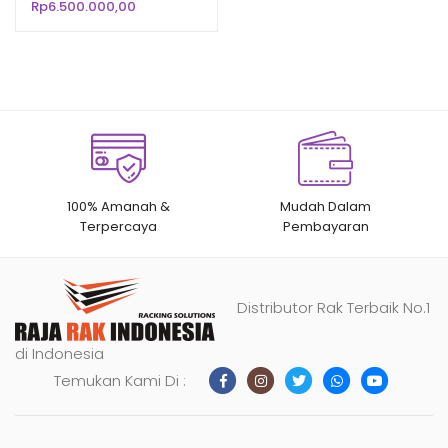
250 CM LOAD 500 KG
Rp
6.500.000,00
n
penilaian
pelanggan
100% Amanah &
Mudah Dalam
Terpercaya
Pembayaran
Distributor Rak Terbaik No.1
di Indonesia
Temukan Kami Di :