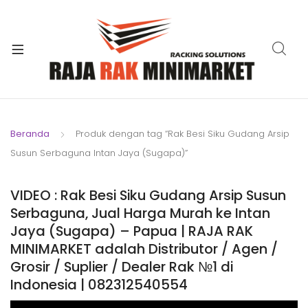
xpand
ild
xpand
enu
ild
xpand
enu
ild
xpand
enu
ild
Beranda
Produk dengan tag “Rak Besi Siku Gudang Arsip
xpand
enu
Susun Serbaguna Intan Jaya (Sugapa)”
ild
xpand
enu
ild
VIDEO : Rak Besi Siku Gudang Arsip Susun
xpand
enu
Serbaguna, Jual Harga Murah ke Intan
ild
Jaya (Sugapa) – Papua | RAJA RAK
enu
MINIMARKET adalah Distributor / Agen /
Grosir / Suplier / Dealer Rak №1 di
Indonesia | 082312540554