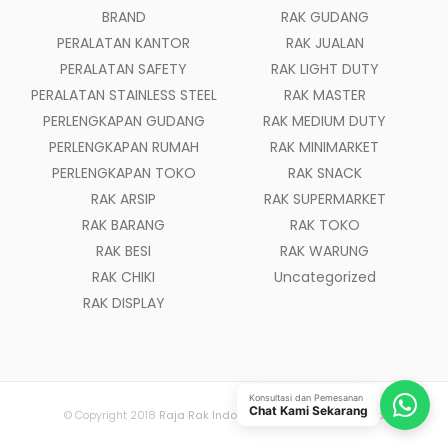
BRAND
RAK GUDANG
PERALATAN KANTOR
RAK JUALAN
PERALATAN SAFETY
RAK LIGHT DUTY
PERALATAN STAINLESS STEEL
RAK MASTER
PERLENGKAPAN GUDANG
RAK MEDIUM DUTY
PERLENGKAPAN RUMAH
RAK MINIMARKET
PERLENGKAPAN TOKO
RAK SNACK
RAK ARSIP
RAK SUPERMARKET
RAK BARANG
RAK TOKO
RAK BESI
RAK WARUNG
RAK CHIKI
Uncategorized
RAK DISPLAY
Konsultasi dan Pemesanan
Chat Kami Sekarang
© Copyright 2018
Raja Rak Indonesia
- All Rights Reserved