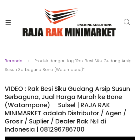
xpand
ild
xpand
enu
ild
xpand
enu
ild
xpand
enu
ild
Beranda
Produk dengan tag “Rak Besi Siku Gudang Arsip
xpand
enu
Susun Serbaguna Bone (Watampone)”
ild
xpand
enu
ild
VIDEO : Rak Besi Siku Gudang Arsip Susun
xpand
enu
Serbaguna, Jual Harga Murah ke Bone
ild
(Watampone) – Sulsel | RAJA RAK
enu
MINIMARKET adalah Distributor / Agen /
Grosir / Suplier / Dealer Rak №1 di
Indonesia | 081296786700