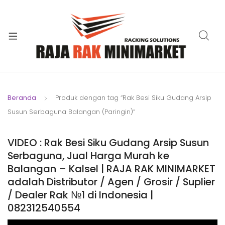
xpand
ild
xpand
enu
ild
xpand
enu
ild
xpand
enu
ild
Beranda
Produk dengan tag “Rak Besi Siku Gudang Arsip
xpand
enu
Susun Serbaguna Balangan (Paringin)”
ild
xpand
enu
ild
VIDEO : Rak Besi Siku Gudang Arsip Susun
xpand
enu
Serbaguna, Jual Harga Murah ke
ild
Balangan – Kalsel | RAJA RAK MINIMARKET
enu
adalah Distributor / Agen / Grosir / Suplier
/ Dealer Rak №1 di Indonesia |
082312540554