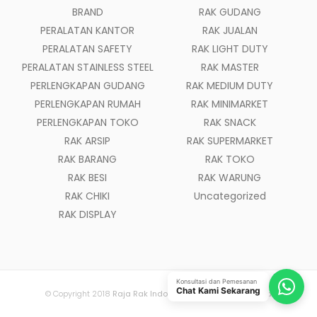
BRAND
RAK GUDANG
PERALATAN KANTOR
RAK JUALAN
PERALATAN SAFETY
RAK LIGHT DUTY
PERALATAN STAINLESS STEEL
RAK MASTER
PERLENGKAPAN GUDANG
RAK MEDIUM DUTY
PERLENGKAPAN RUMAH
RAK MINIMARKET
PERLENGKAPAN TOKO
RAK SNACK
RAK ARSIP
RAK SUPERMARKET
RAK BARANG
RAK TOKO
RAK BESI
RAK WARUNG
RAK CHIKI
Uncategorized
RAK DISPLAY
Konsultasi dan Pemesanan
Chat Kami Sekarang
© Copyright 2018
Raja Rak Indonesia
- All Rights Reserved