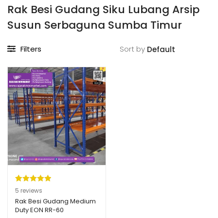
Rak Besi Gudang Siku Lubang Arsip
Susun Serbaguna Sumba Timur
Filters
Sort by
Peringkat
5
5
reviews
5.00
dari 5
Rak Besi Gudang Medium
Duty EON RR-60
berdasarka