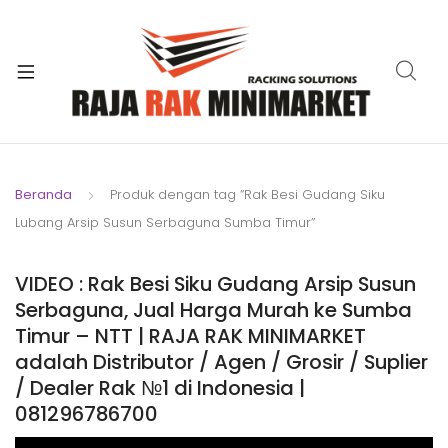
xpand
ild
xpand
enu
ild
xpand
enu
ild
xpand
enu
ild
Beranda
Produk dengan tag “Rak Besi Gudang Siku
xpand
enu
Lubang Arsip Susun Serbaguna Sumba Timur”
ild
xpand
enu
ild
VIDEO : Rak Besi Siku Gudang Arsip Susun
xpand
enu
Serbaguna, Jual Harga Murah ke Sumba
ild
Timur – NTT | RAJA RAK MINIMARKET
enu
adalah Distributor / Agen / Grosir / Suplier
/ Dealer Rak №1 di Indonesia |
081296786700