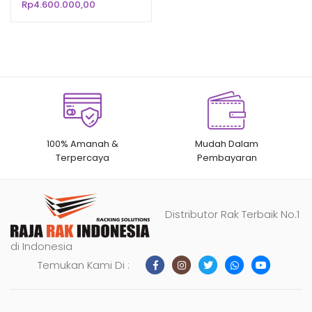
Rp
4.600.000,00
n
penilaian
pelanggan
100% Amanah &
Mudah Dalam
Terpercaya
Pembayaran
Distributor Rak Terbaik No.1
di Indonesia
Temukan Kami Di :