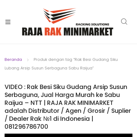
xpand
ild
xpand
enu
ild
xpand
enu
ild
xpand
enu
ild
Beranda
Produk dengan tag “Rak Besi Gudang Siku
xpand
enu
Lubang Arsip Susun Serbaguna Sabu Raijua”
ild
xpand
enu
ild
VIDEO : Rak Besi Siku Gudang Arsip Susun
xpand
enu
Serbaguna, Jual Harga Murah ke Sabu
ild
Raijua – NTT | RAJA RAK MINIMARKET
enu
adalah Distributor / Agen / Grosir / Suplier
/ Dealer Rak №1 di Indonesia |
081296786700