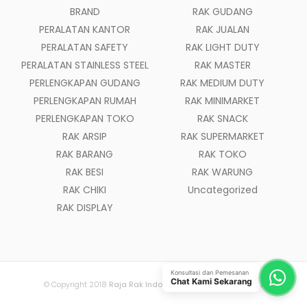
BRAND
RAK GUDANG
PERALATAN KANTOR
RAK JUALAN
PERALATAN SAFETY
RAK LIGHT DUTY
PERALATAN STAINLESS STEEL
RAK MASTER
PERLENGKAPAN GUDANG
RAK MEDIUM DUTY
PERLENGKAPAN RUMAH
RAK MINIMARKET
PERLENGKAPAN TOKO
RAK SNACK
RAK ARSIP
RAK SUPERMARKET
RAK BARANG
RAK TOKO
RAK BESI
RAK WARUNG
RAK CHIKI
Uncategorized
RAK DISPLAY
Konsultasi dan Pemesanan
Chat Kami Sekarang
© Copyright 2018
Raja Rak Indonesia
- All Rights Reserved