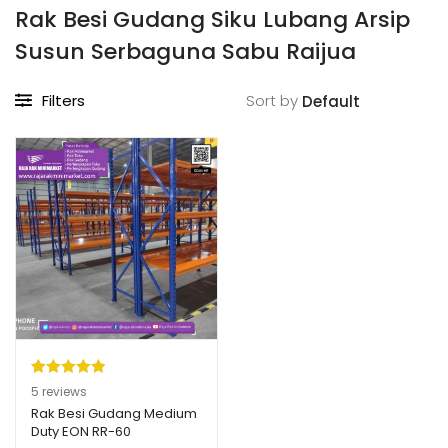
Rak Besi Gudang Siku Lubang Arsip
Susun Serbaguna Sabu Raijua
Filters
Sort by
Peringkat
5
5
reviews
5.00
dari 5
Rak Besi Gudang Medium
Duty EON RR-60
berdasarka