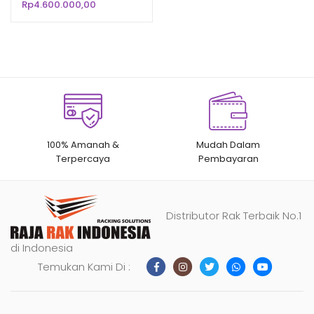
Rp
4.600.000,00
n
penilaian
pelanggan
100% Amanah &
Mudah Dalam
Terpercaya
Pembayaran
Distributor Rak Terbaik No.1
di Indonesia
Temukan Kami Di :