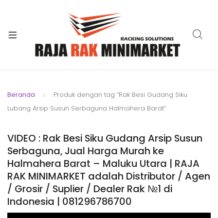
xpand
ild
xpand
enu
ild
xpand
enu
ild
xpand
enu
ild
Beranda
Produk dengan tag “Rak Besi Gudang Siku
xpand
enu
Lubang Arsip Susun Serbaguna Halmahera Barat”
ild
xpand
enu
ild
VIDEO : Rak Besi Siku Gudang Arsip Susun
xpand
enu
Serbaguna, Jual Harga Murah ke
ild
Halmahera Barat – Maluku Utara | RAJA
enu
RAK MINIMARKET adalah Distributor / Agen
/ Grosir / Suplier / Dealer Rak №1 di
Indonesia | 081296786700