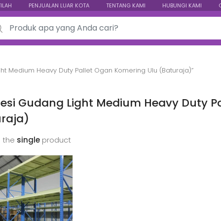
TILAH
PENJUALAN LUAR KOTA
TENTANG KAMI
HUBUNGI KAMI
ch for:
ht Medium Heavy Duty Pallet Ogan Komering Ulu (Baturaja)”
esi Gudang Light Medium Heavy Duty Pa
raja)
 the
single
product