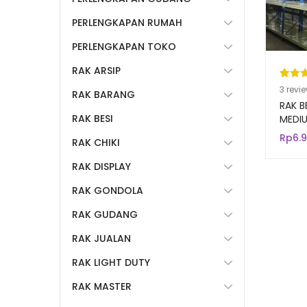
PERLENGKAPAN RUMAH
PERLENGKAPAN TOKO
RAK ARSIP
Pering
3
3
revi
RAK BARANG
5.00
da
RAK B
RAK BESI
berda
MEDIU
500 T
n
penil
Rp
6.
RAK CHIKI
pelang
RAK DISPLAY
RAK GONDOLA
RAK GUDANG
RAK JUALAN
RAK LIGHT DUTY
RAK MASTER