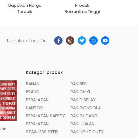
Dapatkan Harga
Produk
Terbaik
Berkualitas Tinggi
Temukan Kami Di :
Kategori produk
BAHAN
RAK BESI
BRAND
RAK CHIKI
PERALATAN
RAK DISPLAY
KANTOR
RAK GONDOLA
PERALATAN SAFETY
RAK GUDANG
PERALATAN
RAK JUALAN
 Rak
STAINLESS STEEL
RAK LIGHT DUTY