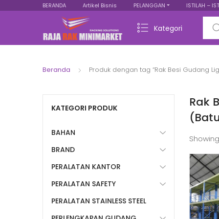
BERANDA
Artikel Bisnis
PELANGGAN
ISTILAH – IS
Sear
Kategori
Beranda
Produk dengan tag “Rak Besi Gudang Lig
Rak B
KATEGORI PRODUK
(Batu
BAHAN
Showing
BRAND
PERALATAN KANTOR
PERALATAN SAFETY
PERALATAN STAINLESS STEEL
PERLENGKAPAN GUDANG