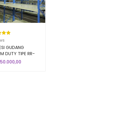
kat
ews
ri 5
ESI GUDANG
sarka
M DUTY TIPE RR-
.300 LOAD 500 KG
aian
950.000,00
gan