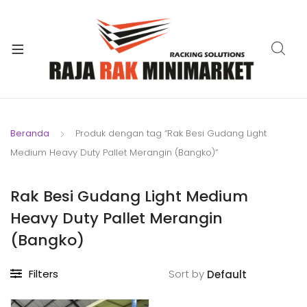
xpand
ild
xpand
enu
ild
xpand
enu
ild
xpand
enu
ild
Beranda
Produk dengan tag “Rak Besi Gudang Light
xpand
enu
Medium Heavy Duty Pallet Merangin (Bangko)”
ild
xpand
enu
ild
Rak Besi Gudang Light Medium
xpand
enu
Heavy Duty Pallet Merangin
ild
enu
(Bangko)
Filters
Sort by