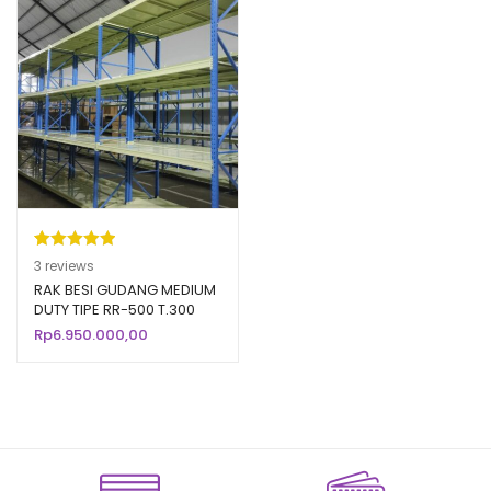
Peringkat
3
3
reviews
5.00
dari 5
RAK BESI GUDANG MEDIUM
DUTY TIPE RR-500 T.300
berdasarka
LOAD 500 KG
Rp
6.950.000,00
n
penilaian
pelanggan