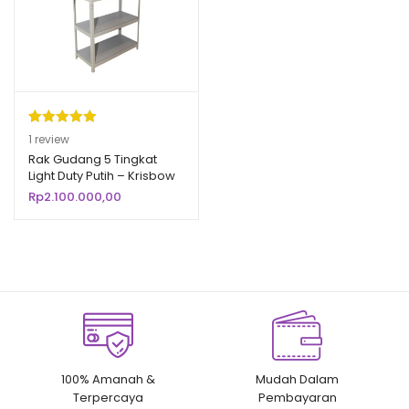
Peringkat
1
1
review
5.00
dari 5
Rak Gudang 5 Tingkat
Light Duty Putih – Krisbow
berdasarka
Rp
2.100.000,00
n
penilaian
pelanggan
100% Amanah &
Mudah Dalam
Terpercaya
Pembayaran