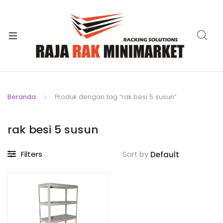
xpand
ild
xpand
enu
ild
xpand
enu
ild
xpand
enu
ild
Beranda
Produk dengan tag “rak besi 5 susun”
xpand
enu
ild
xpand
enu
rak besi 5 susun
ild
xpand
enu
Filters
Sort by
ild
enu