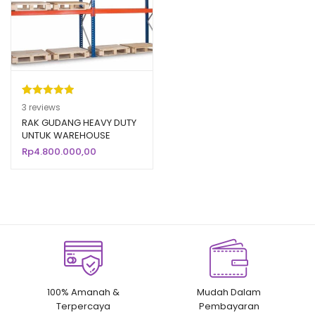
Peringkat
3
3
reviews
5.00
dari 5
RAK GUDANG HEAVY DUTY
UNTUK WAREHOUSE
berdasarka
PABRIK / INDUSTRI
Rp
4.800.000,00
n
penilaian
pelanggan
100% Amanah &
Mudah Dalam
Terpercaya
Pembayaran