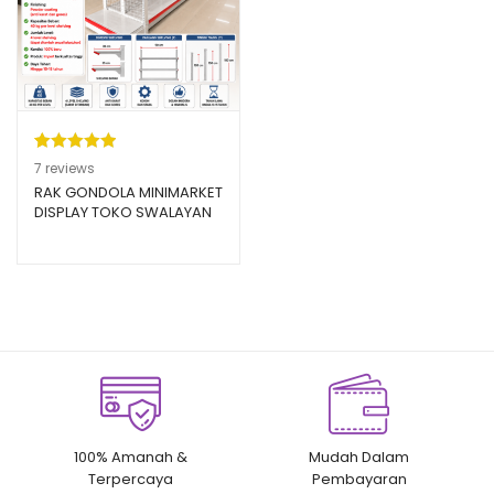
Peringkat
7
7
reviews
5.00
dari 5
RAK GONDOLA MINIMARKET
DISPLAY TOKO SWALAYAN
berdasarka
TIPE RR-150
n
penilaian
pelanggan
100% Amanah &
Mudah Dalam
Terpercaya
Pembayaran