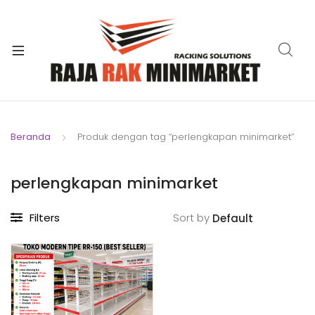
xpand
ild
xpand
enu
ild
xpand
enu
ild
xpand
enu
ild
Beranda
Produk dengan tag “perlengkapan minimarket”
xpand
enu
ild
xpand
enu
perlengkapan minimarket
ild
xpand
enu
Filters
Sort by
ild
enu