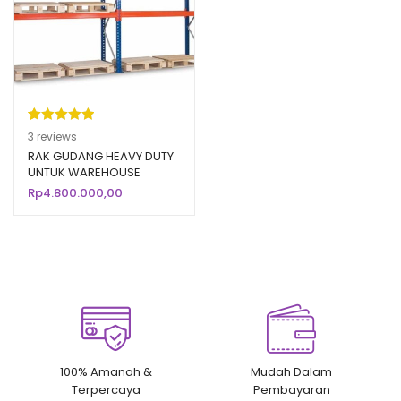
Peringkat
3
3
reviews
5.00
dari 5
RAK GUDANG HEAVY DUTY
UNTUK WAREHOUSE
berdasarka
PABRIK / INDUSTRI
Rp
4.800.000,00
n
penilaian
pelanggan
100% Amanah &
Mudah Dalam
Terpercaya
Pembayaran