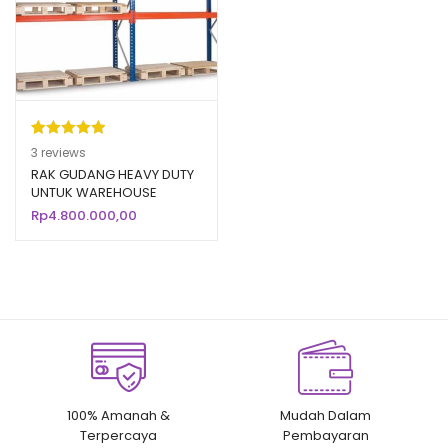
Peringkat
3
3
reviews
5.00
dari 5
RAK GUDANG HEAVY DUTY
UNTUK WAREHOUSE
berdasarka
PABRIK / INDUSTRI
Rp
4.800.000,00
n
penilaian
pelanggan
100% Amanah &
Mudah Dalam
Terpercaya
Pembayaran