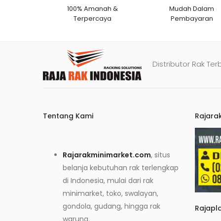
100% Amanah &
Mudah Dalam
Terpercaya
Pembayaran
Distributor Rak Ter
Tentang Kami
Rajara
Rajarakminimarket.com
, situs
belanja kebutuhan rak terlengkap
di Indonesia, mulai dari rak
minimarket, toko, swalayan,
gondola, gudang, hingga rak
Rajapl
warung.