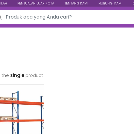
TILAH
PENJUALAN LUAR KOTA
TENTANG KAMI
HUBUNGI KAMI
ch for:
 the
single
product