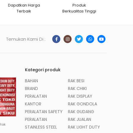
Dapatkan Harga
Produk
Terbaik
Berkualitas Tinggi
Temukan Kami Di :
Kategori produk
BAHAN
RAK BESI
BRAND
RAK CHIKI
PERALATAN
RAK DISPLAY
KANTOR
RAK GONDOLA
PERALATAN SAFETY
RAK GUDANG
PERALATAN
RAK JUALAN
 Rak
STAINLESS STEEL
RAK LIGHT DUTY