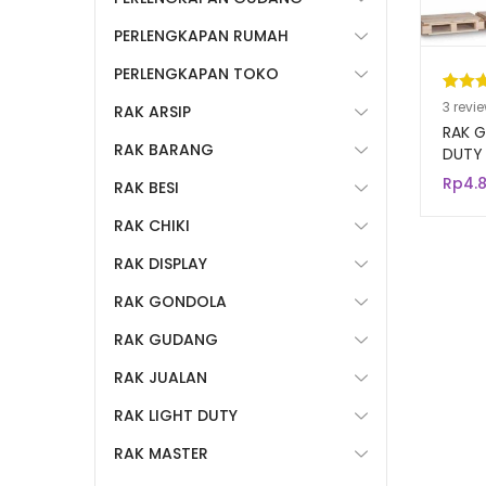
PERLENGKAPAN RUMAH
PERLENGKAPAN TOKO
Pering
3
3
revi
RAK ARSIP
5.00
da
RAK 
RAK BARANG
berda
DUTY
WAREH
n
penil
Rp
4.
RAK BESI
INDUS
pelang
RAK CHIKI
RAK DISPLAY
RAK GONDOLA
RAK GUDANG
RAK JUALAN
RAK LIGHT DUTY
RAK MASTER