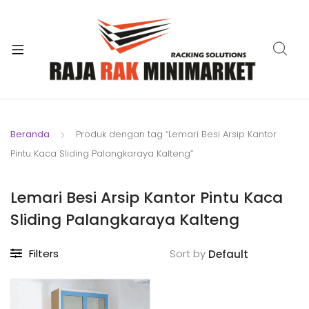
xpand
ild
xpand
enu
ild
xpand
enu
ild
xpand
enu
ild
Beranda
Produk dengan tag “Lemari Besi Arsip Kantor
xpand
enu
Pintu Kaca Sliding Palangkaraya Kalteng”
ild
xpand
enu
ild
Lemari Besi Arsip Kantor Pintu Kaca
xpand
enu
Sliding Palangkaraya Kalteng
ild
enu
Filters
Sort by