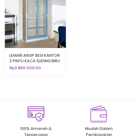
LEMARI ARSIP BESI KANTOR
2 PINTU KACA SLIDING BIRU
KRISBOW
Rp
2.850.000,00
100% Amanah &
Mudah Dalam
Terpercaya
Pembayaran