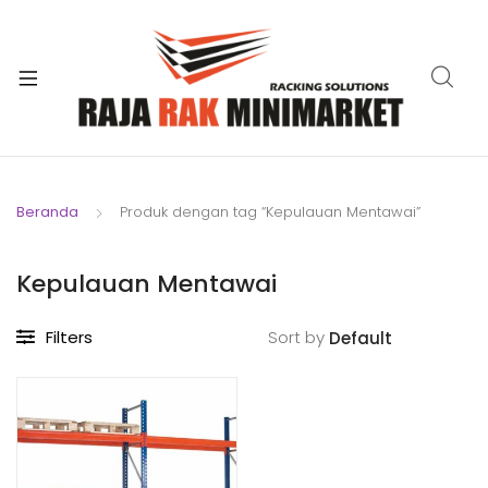
xpand
ild
xpand
enu
ild
xpand
enu
ild
xpand
enu
ild
Beranda
Produk dengan tag “Kepulauan Mentawai”
xpand
enu
ild
xpand
enu
Kepulauan Mentawai
ild
xpand
enu
Filters
Sort by
ild
enu