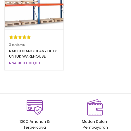
Peringkat
3
3
reviews
5.00
dari 5
RAK GUDANG HEAVY DUTY
UNTUK WAREHOUSE
berdasarka
PABRIK / INDUSTRI
Rp
4.800.000,00
n
penilaian
pelanggan
100% Amanah &
Mudah Dalam
Terpercaya
Pembayaran