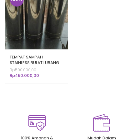
!
TEMPAT SAMPAH
STAINLESS BULAT LUBANG
ATAS VOLUME 100 LITER
Harga
Rp
500.000,00
aslinya
Harga
Rp
450.000,00
adalah:
saat
Rp500.000,00.
ini
adalah:
Rp450.000,00.
100% Amanah &
Mudah Dalam