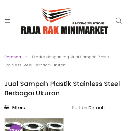
xpand
ild
xpand
enu
ild
xpand
enu
ild
xpand
enu
ild
Beranda
Produk dengan tag “Jual Sampah Plastik
xpand
enu
Stainless Steel Berbagai Ukuran”
ild
xpand
enu
ild
Jual Sampah Plastik Stainless Steel
xpand
enu
Berbagai Ukuran
ild
enu
Filters
Sort by
Obral