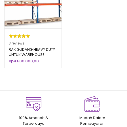
Peringkat
3
3
reviews
5.00
dari 5
RAK GUDANG HEAVY DUTY
UNTUK WAREHOUSE
berdasarka
PABRIK / INDUSTRI
Rp
4.800.000,00
n
penilaian
pelanggan
100% Amanah &
Mudah Dalam
Terpercaya
Pembayaran