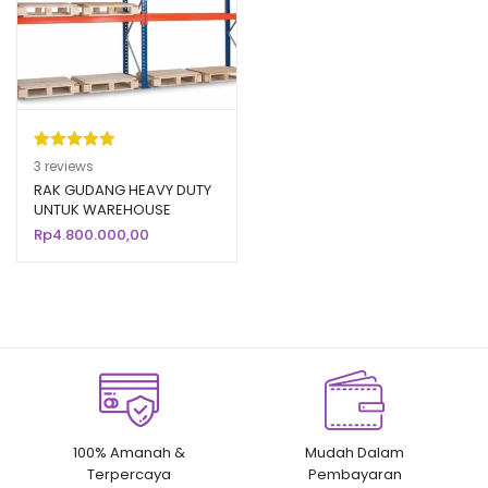
Peringkat
3
3
reviews
5.00
dari 5
RAK GUDANG HEAVY DUTY
UNTUK WAREHOUSE
berdasarka
PABRIK / INDUSTRI
Rp
4.800.000,00
n
penilaian
pelanggan
100% Amanah &
Mudah Dalam
Terpercaya
Pembayaran