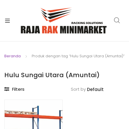
xpand
ild
xpand
enu
ild
xpand
enu
ild
xpand
enu
ild
Beranda
Produk dengan tag “Hulu Sungai Utara (Amuntai)”
xpand
enu
ild
xpand
enu
Hulu Sungai Utara (Amuntai)
ild
xpand
enu
Filters
Sort by
ild
enu