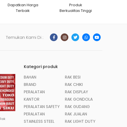
Dapatkan Harga
Produk
Terbaik
Berkualitas Tinggi
Temukan Kami Di :
Kategori produk
BAHAN
RAK BESI
BRAND
RAK CHIKI
PERALATAN
RAK DISPLAY
KANTOR
RAK GONDOLA
PERALATAN SAFETY
RAK GUDANG
PERALATAN
RAK JUALAN
 Rak
STAINLESS STEEL
RAK LIGHT DUTY