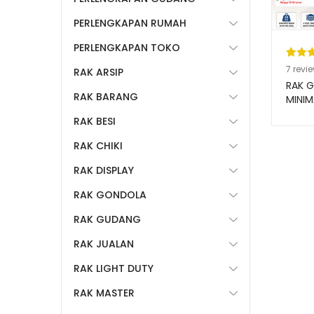
PERLENGKAPAN RUMAH
PERLENGKAPAN TOKO
Pering
7
7
revi
RAK ARSIP
5.00
da
RAK 
RAK BARANG
berda
MINIM
TOKO
n
penil
RAK BESI
RR-15
pelang
RAK CHIKI
RAK DISPLAY
RAK GONDOLA
RAK GUDANG
RAK JUALAN
RAK LIGHT DUTY
RAK MASTER