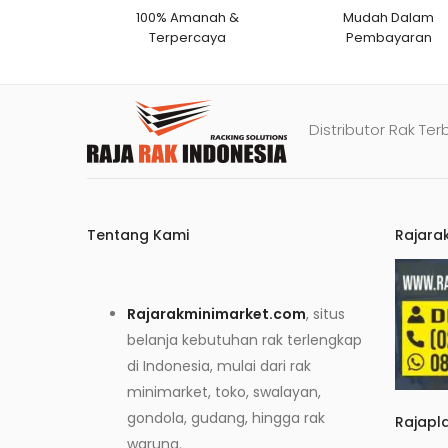
100% Amanah &
Mudah Dalam
Terpercaya
Pembayaran
Distributor Rak Ter
Tentang Kami
Rajara
Rajarakminimarket.com
, situs
belanja kebutuhan rak terlengkap
di Indonesia, mulai dari rak
minimarket, toko, swalayan,
gondola, gudang, hingga rak
Rajapl
warung.