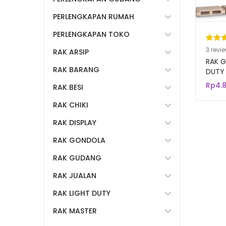
PERLENGKAPAN RUMAH
PERLENGKAPAN TOKO
Pering
3
3
revi
RAK ARSIP
5.00
da
RAK 
RAK BARANG
berda
DUTY
WAREH
n
penil
Rp
4.
RAK BESI
INDUS
pelang
RAK CHIKI
RAK DISPLAY
RAK GONDOLA
RAK GUDANG
RAK JUALAN
RAK LIGHT DUTY
RAK MASTER