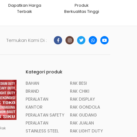
Dapatkan Harga
Produk
Terbaik
Berkualitas Tinggi
Temukan Kami Di :
Kategori produk
BAHAN
RAK BESI
BRAND
RAK CHIKI
PERALATAN
RAK DISPLAY
KANTOR
RAK GONDOLA
PERALATAN SAFETY
RAK GUDANG
PERALATAN
RAK JUALAN
 Rak
STAINLESS STEEL
RAK LIGHT DUTY