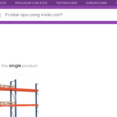
TILAH
PENJUALAN LUAR KOTA
TENTANG KAMI
HUBUNGI KAMI
ch for:
 the
single
product