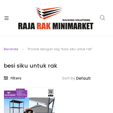
xpand
ild
xpand
enu
ild
xpand
enu
ild
xpand
enu
ild
Beranda
Produk dengan tag “besi siku untuk rak”
xpand
enu
ild
xpand
enu
besi siku untuk rak
ild
xpand
enu
Filters
Sort by
ild
enu