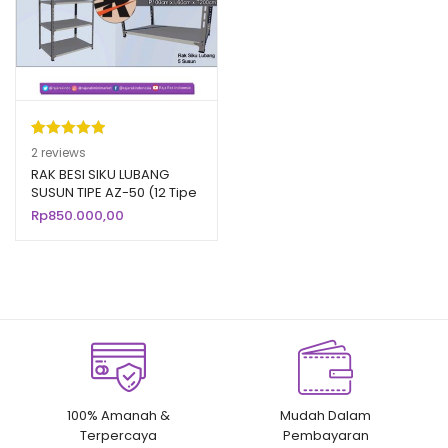
Peringkat
2
2
reviews
5.00
dari 5
RAK BESI SIKU LUBANG
SUSUN TIPE AZ-50 (12 Tipe
berdasarka
Ukuran)
Rp
850.000,00
n
penilaian
pelanggan
100% Amanah &
Mudah Dalam
Terpercaya
Pembayaran